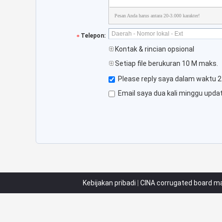
Pesan Anda harus antara 20-3.000 karakter!
Telepon:
Kontak & rincian opsional
Setiap file berukuran 10 M maks.
Please reply saya dalam waktu 2
Email saya dua kali minggu upda
Kebijakan pribadi
|
CINA corrugated board m