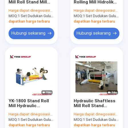
Mill Roll Stand Mill
Rolling Mill Hidrolik
Corrugated Carton Box Machine
Roll Untuk Dukungan
Stand Untuk 3/5/7
Harga:
dapat dinegosiasikan
Harga:
dapat dinegosiasikan
Roll Paper Of
Lapisan Goresan
MOQ:
Mesin Online Gluer Folder Printer Flexo
1 Set Dudukan Gulungan Pabrik
MOQ:
1 Set Dudukan Gulungan Pabrik
Corrugated
Sheet Line
Paperboard Produksi
dapatkan harga terbaru
dapatkan harga terbaru
Line
Mesin Folder Gluer
Hubungi sekarang
Hubungi sekarang
Corrugated Box Stitching Machine
Mesin Laminator Seruling
Flat Bed Die Cutting Machine
Mesin Slitter Pencetak Tipis Pisau
Mesin Strapping Kotak Karton
YK-1800 Stand Roll
Hydraulic Shaftless
Bagian mesin karton
Mill Hydraulic
Mill Roll Stand
Digunakan Untuk
Machine Untuk
Harga:
dapat dinegosiasikan
Harga:
dapat dinegosiasikan
Garis Produksi
1600MM 2-Layer
MOQ:
1 Set Dudukan Gulungan Pabrik
MOQ:
1 Set Dudukan Gulungan Pabrik
Kardus
Corrugated
Bergelombang
Paperboard Produksi
dapatkan harga terbaru
dapatkan harga terbaru