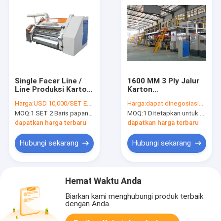
Single Facer Line /
1600 MM 3 Ply Jalur
Line Produksi Karton
Karton
Bergelombang 2 ply
Bergelombang
Harga:
USD 10,000/SET EXW FACTORY
Harga:
dapat dinegosiasikan
Proudction Untuk
MOQ:
1 SET 2 Baris papan bergelombang
MOQ:
1 Ditetapkan untuk Saluran Karton Bergelombang
Lembar Karton
dapatkan harga terbaru
dapatkan harga terbaru
Hubungi sekarang
Hubungi sekarang
Hemat Waktu Anda
Biarkan kami menghubungi produk terbaik
dengan Anda.