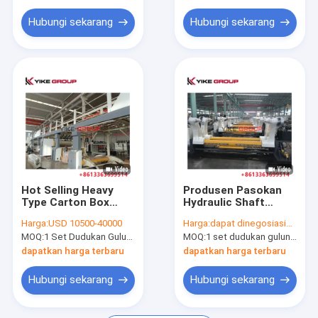
Line
Hubungi sekarang
Hubungi sekarang
Hot Selling Heavy
Produsen Pasokan
Type Carton Box
Hydraulic Shaft
Cardboard Shaftless
Kurang Mill Roll
Harga:
USD 10500-40000
Harga:
dapat dinegosiasikan
Hydraulic Mill Roll
Stand Untuk 3/5/7Ply
MOQ:
1 Set Dudukan Gulungan Pabrik Hidrolik
MOQ:
1 set dudukan gulungan pabrik hidrolik
Stand Mesin
Corrugated
Paperboard Produksi
dapatkan harga terbaru
dapatkan harga terbaru
Line
Hubungi sekarang
Hubungi sekarang