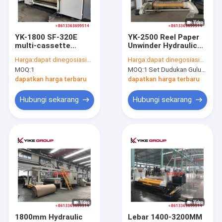
Tur Pabrik
Kontrol kualitas
YK-1800 SF-320E
YK-2500 Reel Paper
multi-cassette
Unwinder Hydraulic
Hubungi kami
single-fazer untuk
Shaftless Mill Roll
Harga:
dapat dinegosiasikan
Harga:
dapat dinegosiasikan
jalur produksi karet
Stand Penggunaan
MOQ:
1
MOQ:
1 Set Dudukan Gulungan Pabrik
bergelombang dari
Untuk Pabrik Karton
Berita
YIKE GROUP
Bergelombang
dapatkan harga terbaru
dapatkan harga terbaru
kasus
Hubungi sekarang
Hubungi sekarang
Jalur Produksi Karton Bergelombang
Sabuk Corrugator
Roller Bergelombang
Mesin Slotter Printer Flexo
1800mm Hydraulic
Lebar 1400-3200MM