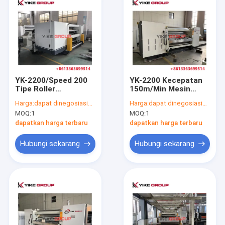
YK-2200/Speed 200
YK-2200 Kecepatan
Tipe Roller
150m/Min Mesin
Perubahan Cepat
Single Facer Untuk
Harga:
dapat dinegosiasikan
Harga:
dapat dinegosiasikan
Single Facer
BHS,FOSBER,TCY,
MOQ:
1
MOQ:
1
ForTCY,YIKE GROUP,
Produksi Kardus
CHAMPION Garis
Bergelombang
dapatkan harga terbaru
dapatkan harga terbaru
Produksi Kardus
Bergelombang
Hubungi sekarang
Hubungi sekarang
Rumah
Produk
Tentang kami