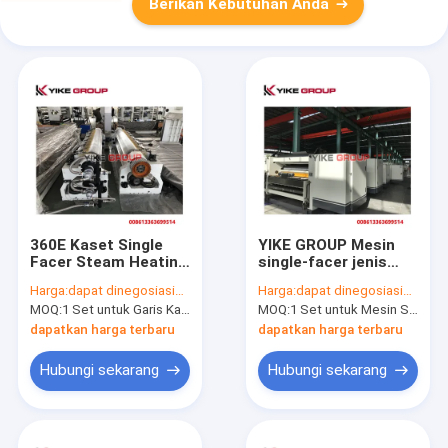
Berikan Kebutuhan Anda
360E Kaset Single
YIKE GROUP Mesin
Facer Steam Heating
single-facer jenis
Carton Box Membuat
roller 150m/min
Harga:
dapat dinegosiasikan
Harga:
dapat dinegosiasikan
Mesin Dengan
MOQ:
1 Set untuk Garis Karton Bergelombang
MOQ:
1 Set untuk Mesin Single Facer Tipe Roller Perubahan Cepat
Perubahan Gulungan
Cepat
dapatkan harga terbaru
dapatkan harga terbaru
Hubungi sekarang
Hubungi sekarang