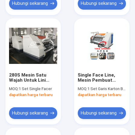
Hubungi sekarang
Hubungi sekarang
280S Mesin Satu
Single Face Line,
Wajah Untuk Lini
Mesin Pembuat
Produksi Karton
Karton
MOQ:
1 Set Single Facer
MOQ:
1 Set Garis Karton Bergelombang
Bergelombang
Bergelombang Lebar
dapatkan harga terbaru
dapatkan harga terbaru
1400mm Untuk
Lembaran
Bergelombang
Hubungi sekarang
Hubungi sekarang