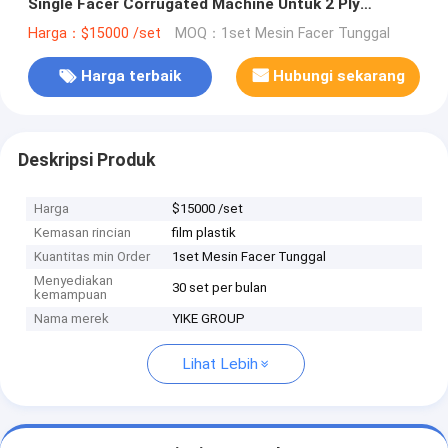
Single Facer Corrugated Machine Untuk 2 Ply
Corrugated Line Produksi
Harga：$15000 /set
MOQ：1set Mesin Facer Tunggal
Harga terbaik
Hubungi sekarang
Deskripsi Produk
Harga
$15000 /set
Kemasan rincian
film plastik
Kuantitas min Order
1set Mesin Facer Tunggal
Menyediakan
30 set per bulan
kemampuan
Nama merek
YIKE GROUP
Lihat Lebih