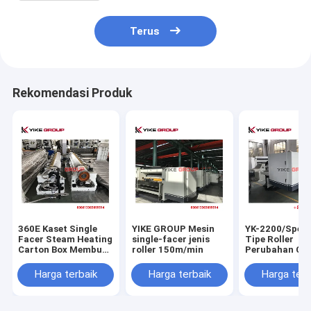
Terus
Rekomendasi Produk
360E Kaset Single
YIKE GROUP Mesin
YK-2200/Spee
Facer Steam Heating
single-facer jenis
Tipe Roller
Carton Box Membuat
roller 150m/min
Perubahan Ce
Mesin Dengan
Single Facer
Perubahan Gulungan
ForTCY,YIKE G
Harga terbaik
Harga terbaik
Harga terb
Cepat
CHAMPION Ga
Produksi Kard
Bergelombang